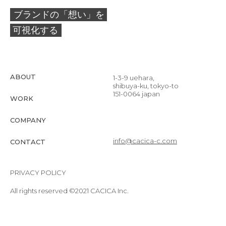
ブランドの「想い」を
可視化する
ABOUT
1-3-9 uehara,
shibuya-ku, tokyo-to
151-0064 japan
WORK
COMPANY
info@cacica-c.com
CONTACT
PRIVACY POLICY
All rights reserved ©2021 CACICA Inc.